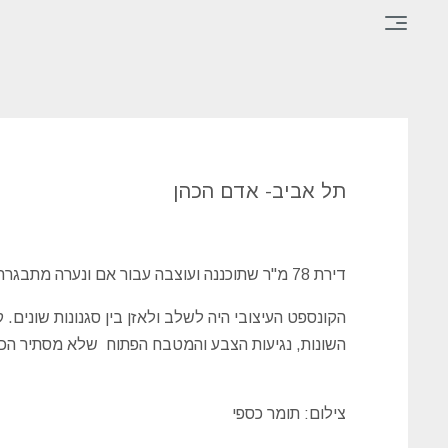
×
דף
הבית
תל אביב- אדם הכהן
תכנון
ועיצוב
פינות
דירת 78 מ"ר שתוכננה ועוצבה עבור אם ונערה מתבגרת.
ופרטים
הקונספט העיצובי היה לשלב ולאזן בין סגנונות שונים.
אודות
השונות, נגיעות הצבע והמטבח הפתוח שלא מסתיר הכל
צור
קשר
צילום: תומר כספי