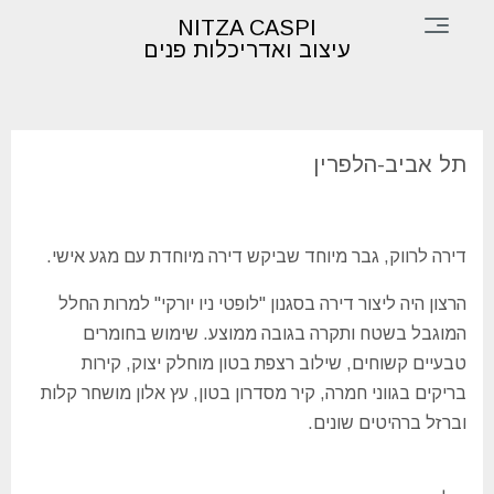
×
NITZA CASPI
עיצוב ואדריכלות פנים
דף
הבית
תל אביב-הלפרין
תכנון
ועיצוב
דירה לרווק, גבר מיוחד שביקש דירה מיוחדת עם מגע אישי.
פינות
הרצון היה ליצור דירה בסגנון "לופטי ניו יורקי" למרות החלל
ופרטים
המוגבל בשטח ותקרה בגובה ממוצע. שימוש בחומרים
אודות
טבעיים קשוחים, שילוב רצפת בטון מוחלק יצוק, קירות
בריקים בגווני חמרה, קיר מסדרון בטון, עץ אלון מושחר קלות
צור
וברזל ברהיטים שונים.
קשר